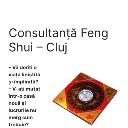
Skip
to
content
Consultanță Feng
Shui – Cluj
– Vă doriti o
viață liniștită
și împlinită?
– V-ați mutat
într-o casă
nouă și
lucrurile nu
merg cum
trebuie?