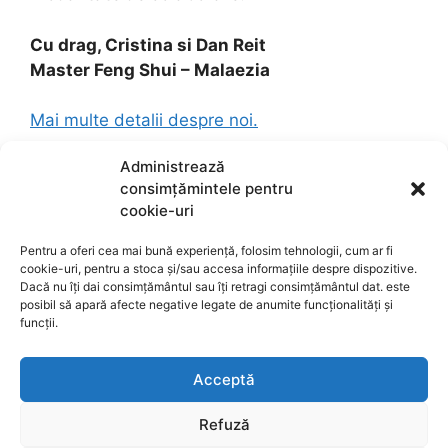
Cu drag, Cristina si Dan Reit
Master Feng Shui – Malaezia
Mai multe detalii despre noi.
Administrează
consimțămintele pentru
cookie-uri
Pentru a oferi cea mai bună experiență, folosim tehnologii, cum ar fi
cookie-uri, pentru a stoca și/sau accesa informațiile despre dispozitive.
Dacă nu îți dai consimțământul sau îți retragi consimțământul dat. este
posibil să apară afecte negative legate de anumite funcționalități și
Termeni de utilizare
funcții.
Politica de confidențialitate
Acceptă
Refuză
Despre cookie-uri