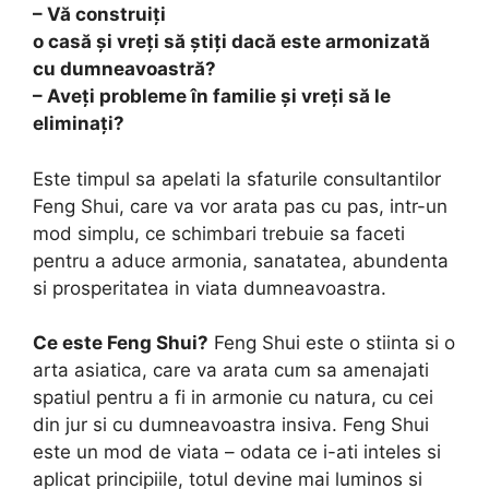
– Vă construiți
o casă și vreți să știți dacă este armonizată
cu dumneavoastră?
– Aveți probleme în familie și vreți să le
eliminați?
Este timpul sa apelati la sfaturile consultantilor
Feng Shui, care va vor arata pas cu pas, intr-un
mod simplu, ce schimbari trebuie sa faceti
pentru a aduce armonia, sanatatea, abundenta
si prosperitatea in viata dumneavoastra.
Ce este Feng Shui?
Feng Shui este o stiinta si o
arta asiatica, care va arata cum sa amenajati
spatiul pentru a fi in armonie cu natura, cu cei
din jur si cu dumneavoastra insiva. Feng Shui
este un mod de viata – odata ce i-ati inteles si
aplicat principiile, totul devine mai luminos si