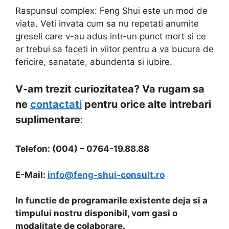
Raspunsul complex: Feng Shui este un mod de
viata. Veti invata cum sa nu repetati anumite
greseli care v-au adus intr-un punct mort si ce
ar trebui sa faceti in viitor pentru a va bucura de
fericire, sanatate, abundenta si iubire.
V-am trezit curiozitatea? Va rugam sa
ne
contactati
pentru orice alte intrebari
suplimentare
:
Telefon: (004) – 0764-19.88.88
E-Mail:
info@feng-shui-consult.ro
In functie de programarile existente deja si a
timpului nostru disponibil, vom gasi o
modalitate de colaborare.